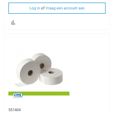
Log in
of
Vraag een account aan
Voeg
toe
om
te
vergelijken
551404