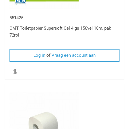
551425
CMT Toiletpapier Supersoft Cel 4lgs 150vel 18m, pak
72rol
Log in
of
Vraag een account aan
Voeg
toe
om
te
vergelijken