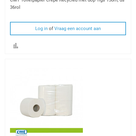
36rol
Log in
of
Vraag een account aan
Voeg
toe
om
te
vergelijken