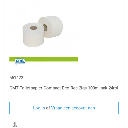
vergelijken
551422
CMT Toiletpapier Compact Eco Rec 2lgs 100m, pak 24rol
Log in
of
Vraag een account aan
Voeg