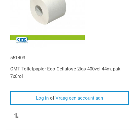
551403
CMT Toiletpapier Eco Cellulose 2lgs 400vel 44m, pak
7x6rol
Log in
of
Vraag een account aan
Voeg
toe
om
te