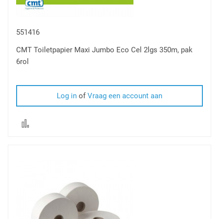
551416
CMT Toiletpapier Maxi Jumbo Eco Cel 2lgs 350m, pak
6rol
Log in
of
Vraag een account aan
Voeg
toe
om
te
vergelijken