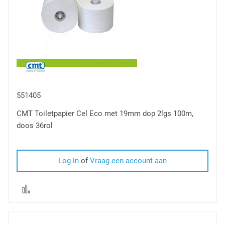
551405
CMT Toiletpapier Cel Eco met 19mm dop 2lgs 100m,
doos 36rol
Log in
of
Vraag een account aan
Voeg
toe
om
te