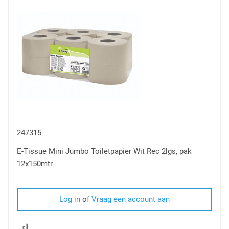
vergelijken
247315
E-Tissue Mini Jumbo Toiletpapier Wit Rec 2lgs, pak
12x150mtr
Log in
of
Vraag een account aan
Voeg