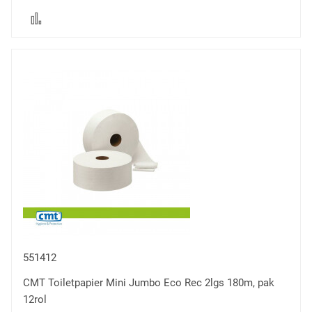
Voeg
toe
om
te
vergelijken
551412
CMT Toiletpapier Mini Jumbo Eco Rec 2lgs 180m, pak
12rol