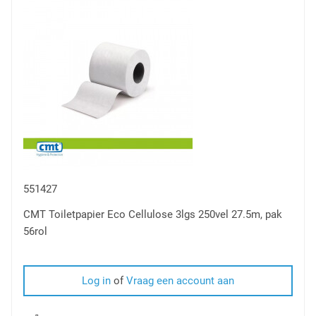
vergelijken
551427
CMT Toiletpapier Eco Cellulose 3lgs 250vel 27.5m, pak
56rol
Log in
of
Vraag een account aan