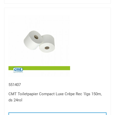
toe
om
te
vergelijken
551407
CMT Toiletpapier Compact Luxe Crêpe Rec 1lgs 150m,
ds 24rol