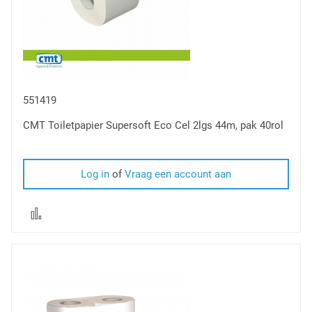
551419
CMT Toiletpapier Supersoft Eco Cel 2lgs 44m, pak 40rol
Log in
of
Vraag een account aan
Voeg
toe
om
te
vergelijken