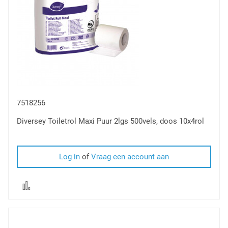
7518256
Diversey Toiletrol Maxi Puur 2lgs 500vels, doos 10x4rol
Log in
of
Vraag een account aan
Voeg
toe
om
te