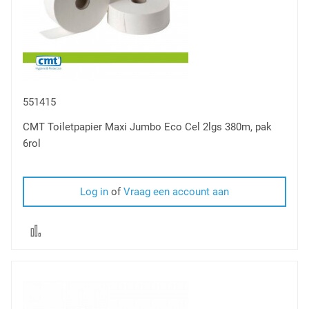
551415
CMT Toiletpapier Maxi Jumbo Eco Cel 2lgs 380m, pak
6rol
Log in
of
Vraag een account aan
Voeg
toe
om
te
vergelijken