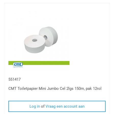
om
te
vergelijken
551417
CMT Toiletpapier Mini Jumbo Cel 2lgs 150m, pak 12rol
Log in
of
Vraag een account aan