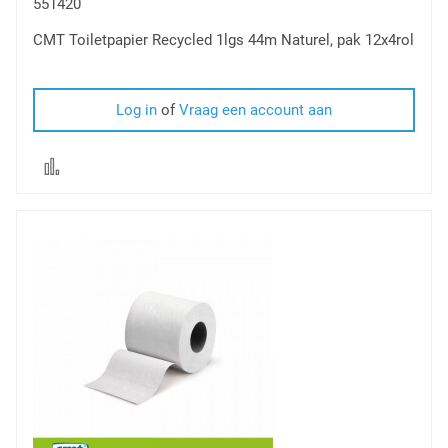
551420
CMT Toiletpapier Recycled 1lgs 44m Naturel, pak 12x4rol
Log in
of
Vraag een account aan
Voeg
toe
om
te
vergelijken