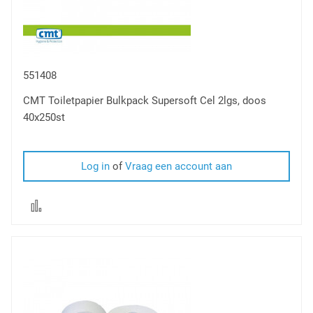
551408
CMT Toiletpapier Bulkpack Supersoft Cel 2lgs, doos
40x250st
Log in
of
Vraag een account aan
Voeg
toe
om
te
vergelijken