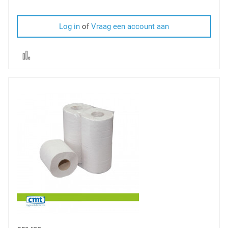
Log in
of
Vraag een account aan
Voeg
toe
om
te
vergelijken