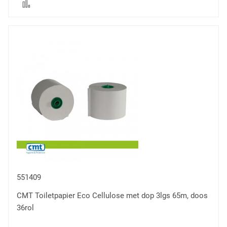
Voeg
toe
om
te
vergelijken
551409
CMT Toiletpapier Eco Cellulose met dop 3lgs 65m, doos
36rol