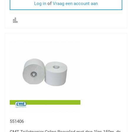
Log in
of
Vraag een account aan
Voeg
toe
om
te
vergelijken
551406
CMT Toiletpapier Crêpe Recycled met dop 1lgs 150m, ds