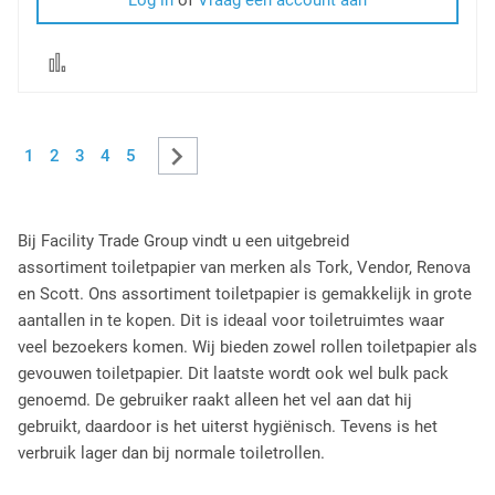
Log in
of
Vraag een account aan
Voeg
toe
om
te
Pagina
Pagina
Volgende
Je leest momenteel pagina
Pagina
Pagina
Pagina
Pagina
1
2
3
4
5
vergelijken
Bij Facility Trade Group vindt u een uitgebreid
assortiment toiletpapier van merken als Tork, Vendor, Renova
en Scott. Ons assortiment toiletpapier is gemakkelijk in grote
aantallen in te kopen. Dit is ideaal voor toiletruimtes waar
veel bezoekers komen. Wij bieden zowel rollen toiletpapier als
gevouwen toiletpapier. Dit laatste wordt ook wel bulk pack
genoemd. De gebruiker raakt alleen het vel aan dat hij
gebruikt, daardoor is het uiterst hygiënisch. Tevens is het
verbruik lager dan bij normale toiletrollen.