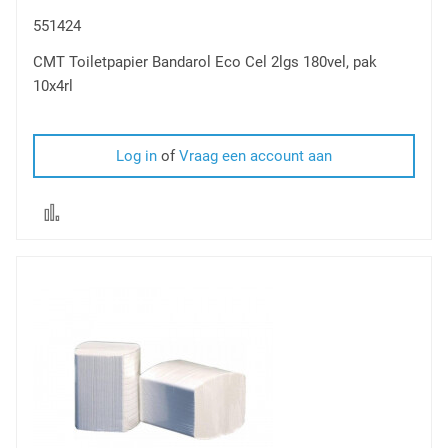
551424
CMT Toiletpapier Bandarol Eco Cel 2lgs 180vel, pak
10x4rl
Log in
of
Vraag een account aan
Voeg
toe
om
te
vergelijken