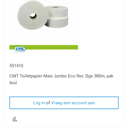
551410
CMT Toiletpapier Maxi Jumbo Eco Rec 2lgs 380m, pak
6rol
Log in
of
Vraag een account aan
Voeg
toe