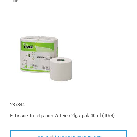
toe
om
te
vergelijken
237344
E-Tissue Toiletpapier Wit Rec 2lgs, pak 40rol (10x4)