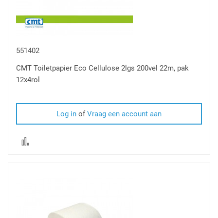
551402
CMT Toiletpapier Eco Cellulose 2lgs 200vel 22m, pak
12x4rol
Log in
of
Vraag een account aan
Voeg
toe
om
te
vergelijken