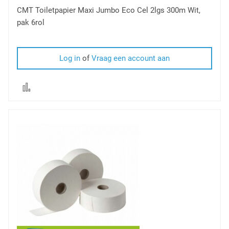
CMT Toiletpapier Maxi Jumbo Eco Cel 2lgs 300m Wit,
pak 6rol
Log in
of
Vraag een account aan
Voeg
toe
om
te
vergelijken