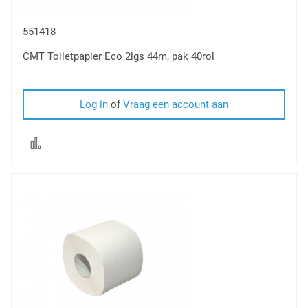
551418
CMT Toiletpapier Eco 2lgs 44m, pak 40rol
Log in
of
Vraag een account aan
Voeg
toe
om
te
vergelijken